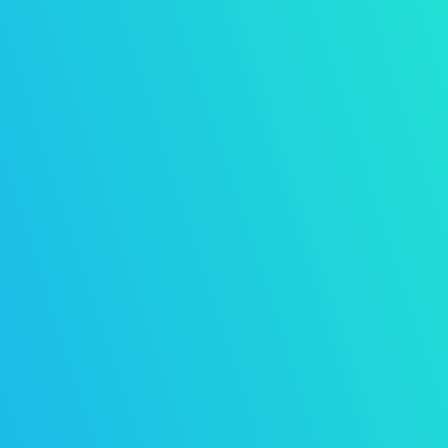
BEDRIJFSTRAININGEN
Mindful Workplace MT
is veel meer gericht
op preventie van chronische stress en voor
werkenden die minder tijd hebben om te
oefenen.
COACHING