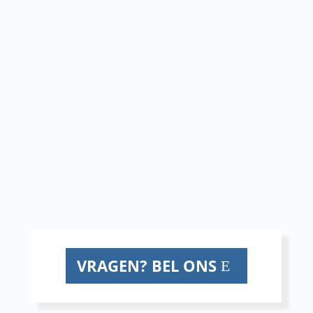
MOTIVAIDER
De MotivAider is een timer die trilt en je
dus signalen geeft om iets te gaan doen of
van activiteit te wisselen.
Mindfulnesstrainers en andere begeleiders
van meditatiegroepen kunnen de
MotivAider gebruiken bij meditaties en
andere oefeningen.
VRAGEN? BEL ONS