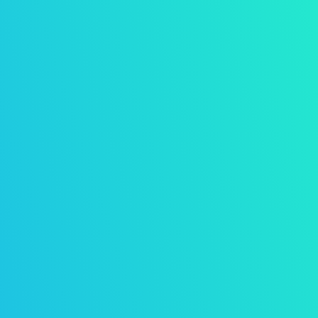
MINDFULNESS
Mindfulness is een brede activiteit, zo
worden
mindfulnesstrainingen
, (MBSR)
stilte dagen
en
opfrisbijeenkomsten
mindfulness
op locatie gegeven.