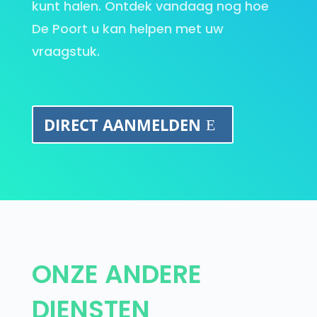
kunt halen. Ontdek vandaag nog hoe
De Poort u kan helpen met uw
vraagstuk.
DIRECT AANMELDEN
ONZE ANDERE
DIENSTEN