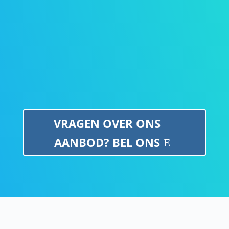
Bij coaching gaat het om een individueel
begeleidingsproces, om samen op weg te
gaan. De begeleiding is gericht op
stress/burnoutbegeleiding
en
vitaliteit
.
VRAGEN OVER ONS
AANBOD? BEL ONS